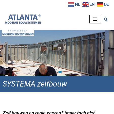
NL
EN
DE
Ga
naar
de
inhoud
SYSTEMA zelfbouw
Zelf bouwen en regie voeren? (maar toch niet