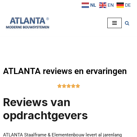
NL
EN
DE
Ga
naar
de
inhoud
ATLANTA reviews en ervaringen





Reviews van
opdrachtgevers
ATLANTA Staalframe & Elementenbouw levert al jarenlang