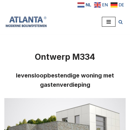
NL
EN
DE
Ga
naar
de
inhoud
Ontwerp M334
levensloopbestendige woning met
gastenverdieping