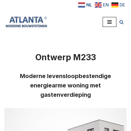
NL
EN
DE
Ga
naar
de
inhoud
Ontwerp M233
Moderne levensloopbestendige
energiearme woning met
gastenverdieping