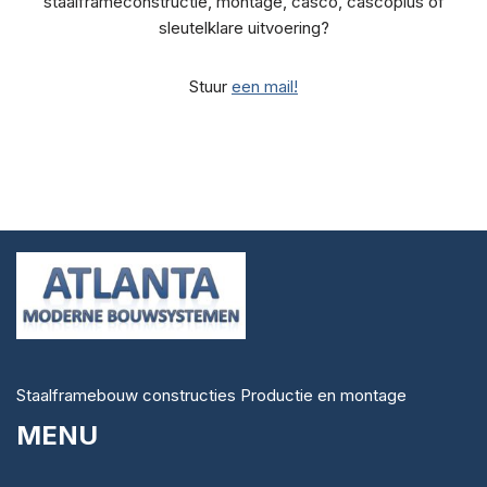
staalframeconstructie, montage, casco, cascoplus of
sleutelklare uitvoering?
Stuur
een mail!
Staalframebouw constructies Productie en montage
MENU