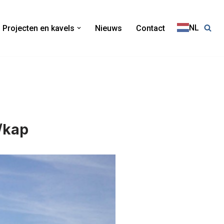
NL
Projecten en kavels
Nieuws
Contact
 /kap