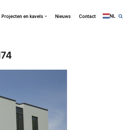
NL
Projecten en kavels
Nieuws
Contact
M74