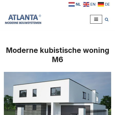
NL
EN
DE
Ga
naar
de
inhoud
Moderne kubistische woning
M6