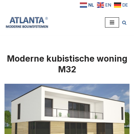
NL
EN
DE
Ga
naar
de
inhoud
Moderne kubistische woning
M32