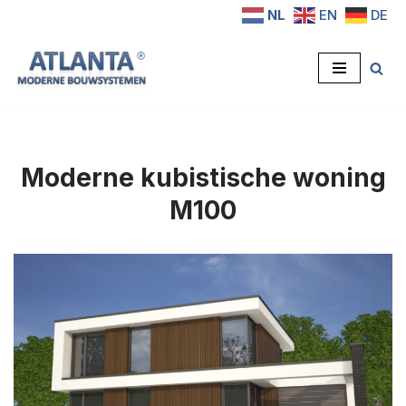
NL
EN
DE
Ga
naar
de
inhoud
Moderne kubistische woning
M100